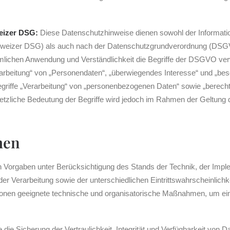
eizer DSG:
Diese Datenschutzhinweise dienen sowohl der Informati
weizer DSG) als auch nach der Datenschutzgrundverordnung (DSGVO
umlichen Anwendung und Verständlichkeit die Begriffe der DSGVO ver
rbeitung“ von „Personendaten“, „überwiegendes Interesse“ und „be
iffe „Verarbeitung“ von „personenbezogenen Daten“ sowie „berecht
setzliche Bedeutung der Begriffe wird jedoch im Rahmen der Geltun
men
n Vorgaben unter Berücksichtigung des Stands der Technik, der Impl
r Verarbeitung sowie der unterschiedlichen Eintrittswahrscheinlic
ersonen geeignete technische und organisatorische Maßnahmen, um 
 Sicherung der Vertraulichkeit, Integrität und Verfügbarkeit von D