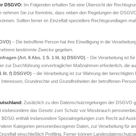
der DSGVO:
Im Folgenden erhalten Sie eine Übersicht der Rechtsgr
te nehmen Sie zur Kenntnis, dass neben den Regelungen der DSGVO
nnen. Sollten ferner im Einzelfall speziellere Rechtsgrundlagen maßge
DSGVO)
– Die betroffene Person hat ihre Einwilligung in die Verarbeit
 mehrere bestimmte Zwecke gegeben.
fragen (Art. 6 Abs. 1 S. 1 lit. b) DSGVO)
– Die Verarbeitung ist für
oder zur Durchführung vorvertraglicher Maßnahmen erforderlich, die au
1 lit. f) DSGVO)
– die Verarbeitung ist zur Wahrung der berechtigten 
e Interessen, Grundrechte und Grundfreiheiten der betroffenen Pers
eutschland:
Zusätzlich zu den Datenschutzregelungen der DSGVO g
rt insbesondere das Gesetz zum Schutz vor Missbrauch personenbez
BDSG enthält insbesondere Spezialregelungen zum Recht auf Ausk
nderer Kategorien personenbezogener Daten, zur Verarbeitung für a
inzelfall einschließlich Profiling. Ferner können Landesdatenschutz