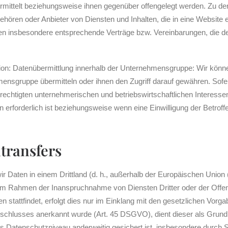
rmittelt beziehungsweise ihnen gegenüber offengelegt werden. Zu d
gehören oder Anbieter von Diensten und Inhalten, die in eine Website 
ßen insbesondere entsprechende Verträge bzw. Vereinbarungen, die d
tion: Datenübermittlung innerhalb der Unternehmensgruppe: Wir kö
nsgruppe übermitteln oder ihnen den Zugriff darauf gewähren. Sofer
rechtigten unternehmerischen und betriebswirtschaftlichen Interessen o
erforderlich ist beziehungsweise wenn eine Einwilligung der Betroff
transfers
 wir Daten in einem Drittland (d. h., außerhalb der Europäischen Uni
 im Rahmen der Inanspruchnahme von Diensten Dritter oder der Offe
 stattfindet, erfolgt dies nur im Einklang mit den gesetzlichen Vor
eschlusses anerkannt wurde (Art. 45 DSGVO), dient dieser als Grund
 Datenschutzniveau anderweitig gesichert ist, insbesondere durch Sta