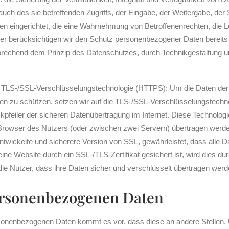
ch des sie betreffenden Zugriffs, der Eingabe, der Weitergabe, der 
en eingerichtet, die eine Wahrnehmung von Betroffenenrechten, die 
er berücksichtigen wir den Schutz personenbezogener Daten bereits
rechend dem Prinzip des Datenschutzes, durch Technikgestaltung u
 TLS-/SSL-Verschlüsselungstechnologie (HTTPS): Um die Daten der N
ffen zu schützen, setzen wir auf die TLS-/SSL-Verschlüsselungstech
kpfeiler der sicheren Datenübertragung im Internet. Diese Technologi
rowser des Nutzers (oder zwischen zwei Servern) übertragen werde
rentwickelte und sicherere Version von SSL, gewährleistet, dass alle
ne Website durch ein SSL-/TLS-Zertifikat gesichert ist, wird dies d
ür die Nutzer, dass ihre Daten sicher und verschlüsselt übertragen werd
ersonenbezogenen Daten
onenbezogenen Daten kommt es vor, dass diese an andere Stellen, U